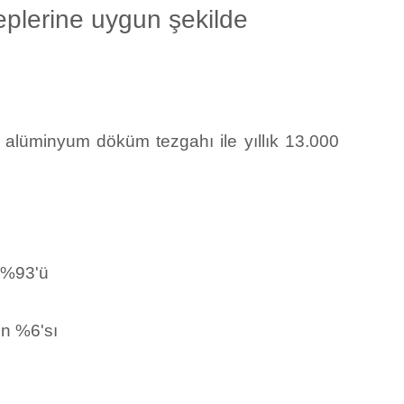
eplerine uygun şekilde
alüminyum döküm tezgahı ile yıllık 13.000
 %93'ü
n %6'sı